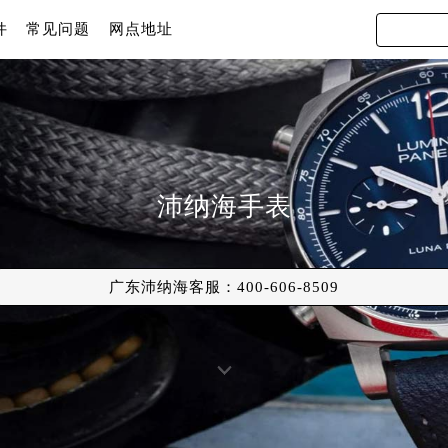
件
常见问题
网点地址
沛纳海手表
广东沛纳海客服：
400-606-8509
原中心店