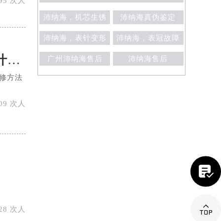
95 次人
沛纳海，机芯生锈
沛纳海真伪鉴定
沛纳海，表针变形
沛纳海，表冠故障
沛纳海手表出现不走的情况的正确维修方法是什么？
广州沛纳海售后
沛纳海售后
修方法
09 次人


28 次人