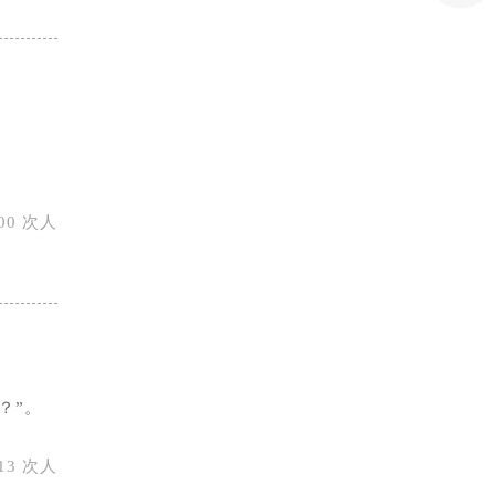
00 次人
？”。
13 次人